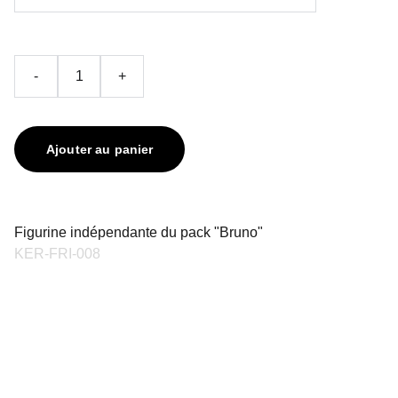
-
+
Ajouter au panier
Figurine indépendante du pack "Bruno"
KER-FRI-008
contact@keriaprod.com