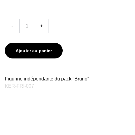
-
+
Ajouter au panier
Figurine indépendante du pack "Bruno"
KER-FRI-007
contact@keriaprod.com