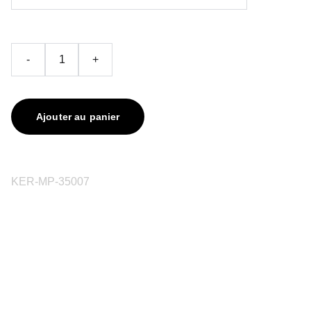
-
+
Ajouter au panier
KER-MP-35007
contact@keriaprod.com