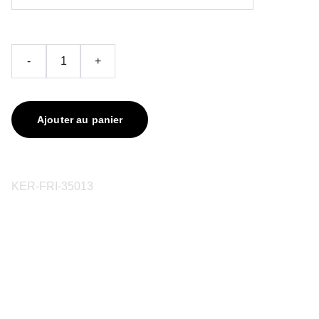
-
+
Ajouter au panier
KER-FRI-35013
contact@keriaprod.com