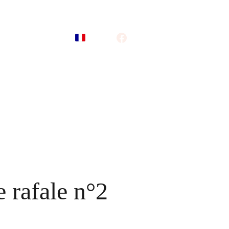
tage
Vos talents
Panier
e rafale n°2