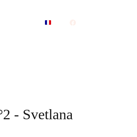
tage
Vos talents
Panier
°2 - Svetlana