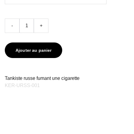
-
+
Ajouter au panier
Tankiste russe fumant une cigarette
KER-URSS-001
contact@keriaprod.com